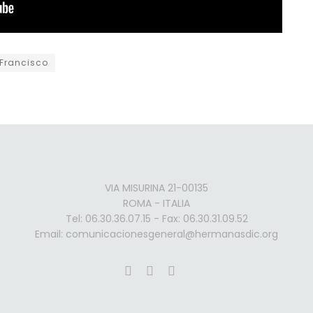
Francisco
VIA MISURINA 21-00135
ROMA - ITALIA
Tel: 06.30.36.07.15 - Fax: 06.30.31.09.52
Email: comunicacionesgeneral@hermanasdic.org