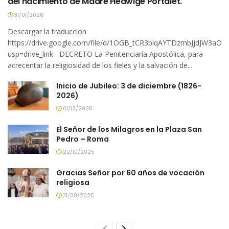
del nacimiento de Madre Hedwige Portalet.
31/01/2026
Descargar la traducción
https://drive.google.com/file/d/1OGB_tCR3biqAYTDzmbJjdJW3aOa
usp=drive_link DECRETO La Penitenciaría Apostólica, para
acrecentar la religiosidad de los fieles y la salvación de...
Inicio de Jubileo: 3 de diciembre (1826-
2026)
01/12/2025
El Señor de los Milagros en la Plaza San
Pedro – Roma
22/10/2025
Gracias Señor por 60 años de vocación
religiosa
31/08/2025