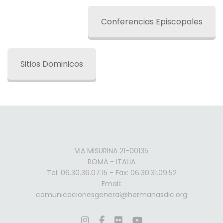
Conferencias Episcopales
Sitios Dominicos
VIA MISURINA 21-00135
ROMA - ITALIA
Tel: 06.30.36.07.15 - Fax: 06.30.31.09.52
Email:
comunicacionesgeneral@hermanasdic.org