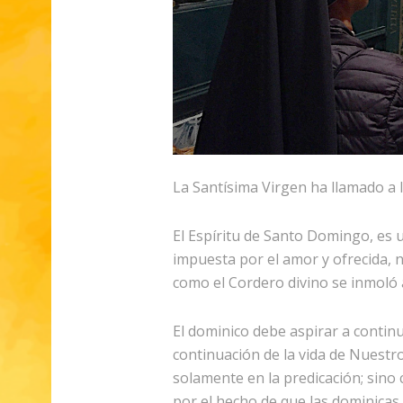
La Santísima Virgen ha llamado a
El Espíritu de Santo Domingo, es u
impuesta por el amor y ofrecida, 
como el Cordero divino se inmoló a
El dominico debe aspirar a continu
continuación de la vida de Nuestr
solamente en la predicación; sino
por el hecho de que las dominicas