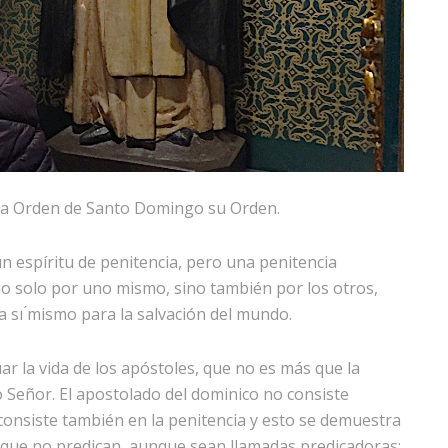
 la Orden de Santo Domingo su Orden.
n espíritu de penitencia, pero una penitencia
no solo por uno mismo, sino también por los otros,
 sı ́mismo para la salvación del mundo.
ar la vida de los apóstoles, que no es más que la
o Señor. El apostolado del dominico no consiste
 consiste también en la penitencia y esto se demuestra
 que no predican, aunque sean llamadas predicadoras;