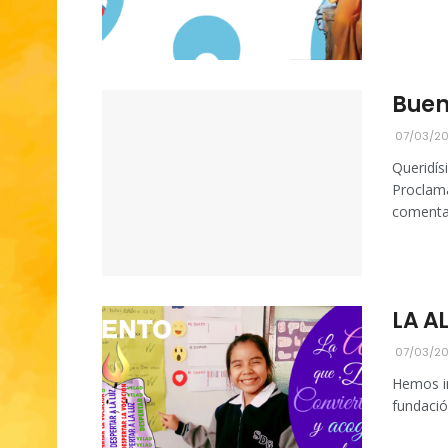
Buen
07/03/2
Queridí
Proclama
comentar
LA A
07/03/2
Hemos in
fundació