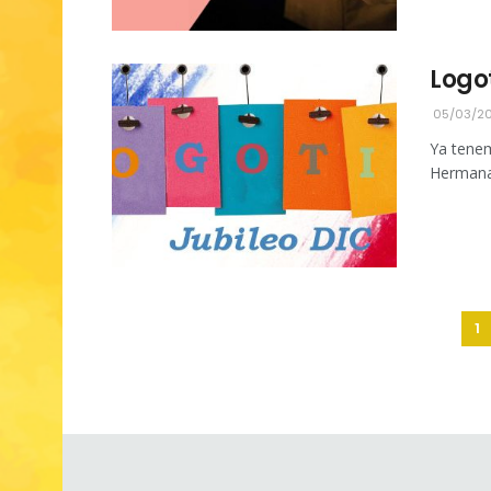
Logot
05/03/20
Ya tenem
Hermanas
1