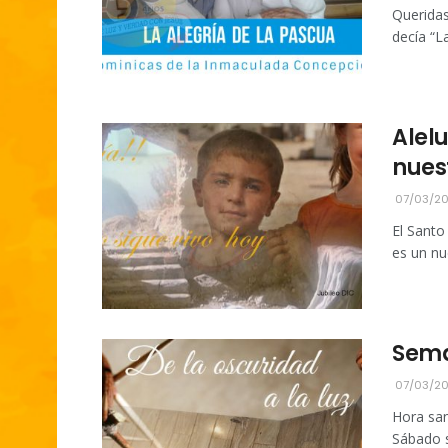
Querida
decía “
Alelu
nues
07/03/2
El Santo
es un nu
Sema
07/03/2
Hora san
Sábado s