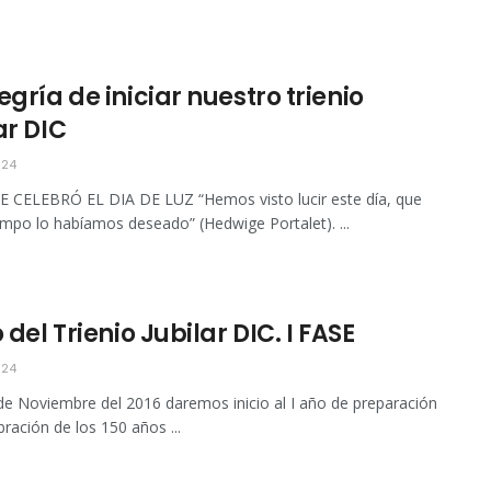
egría de iniciar nuestro trienio
ar DIC
024
 CELEBRÓ EL DIA DE LUZ “Hemos visto lucir este día, que
empo lo habíamos deseado” (Hedwige Portalet). ...
o del Trienio Jubilar DIC. I FASE
024
de Noviembre del 2016 daremos inicio al I año de preparación
bración de los 150 años ...