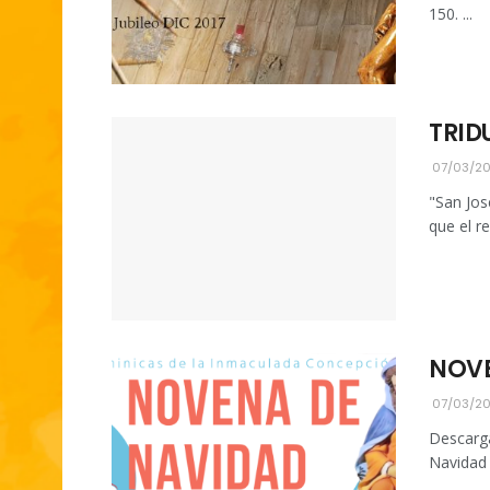
150. ...
TRID
07/03/2
"San Jos
que el r
NOVE
07/03/2
Descarg
Navidad 