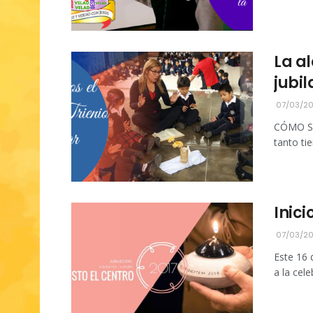
La al
jubil
07/03/2
CÓMO SE
tanto ti
Inici
07/03/2
Este 16 
a la cele